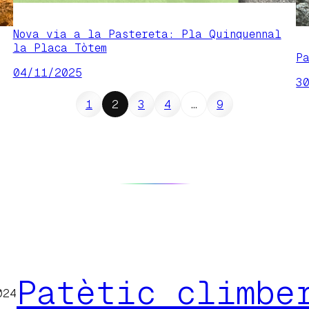
Nova via a la Pastereta: Pla Quinquennal
la Placa Tòtem
P
04/11/2025
3
1
2
3
4
…
9
Patètic climbe
024