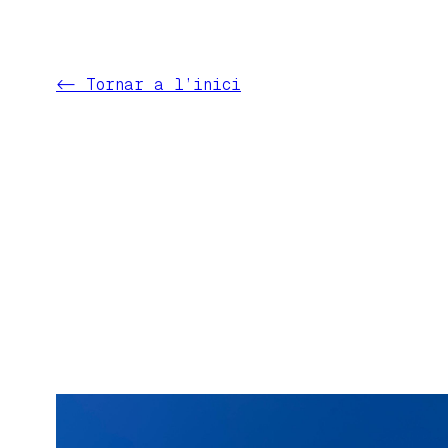
Vés
al
contingut
<- Tornar a l’inici