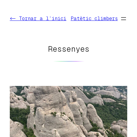
Vés
al
<- Tornar a l’inici
Patètic climbers
contingut
Ressenyes