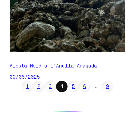
Aresta Nord a l’Agulla Amagada
09/06/2025
1
2
3
4
5
6
…
9