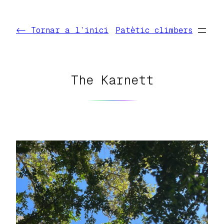
Vés
al
<- Tornar a l’inici
Patètic climbers
contingut
The Karnett