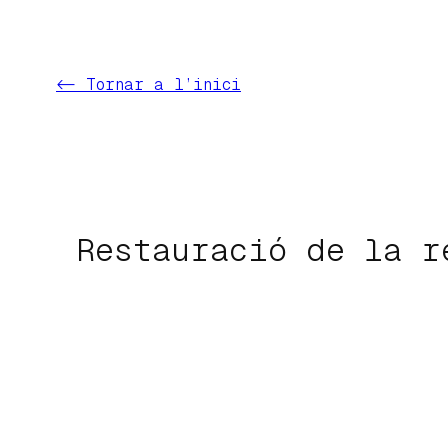
Vés
al
contingut
<- Tornar a l’inici
Restauració de la r