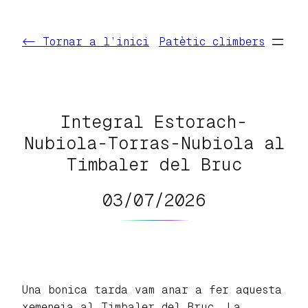
Vés
al
<- Tornar a l’inici
Patètic climbers
contingut
Integral Estorach-
Nubiola-Torras-Nubiola al
Timbaler del Bruc
03/07/2026
Una bonica tarda vam anar a fer aquesta
xemeneia al Timbaler del Bruc. La