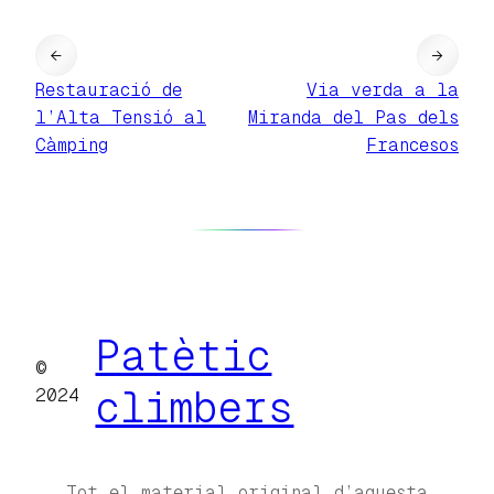
←
→
Restauració de
Via verda a la
l’Alta Tensió al
Miranda del Pas dels
Càmping
Francesos
Patètic
©
climbers
2024
Tot el material original d’aquesta