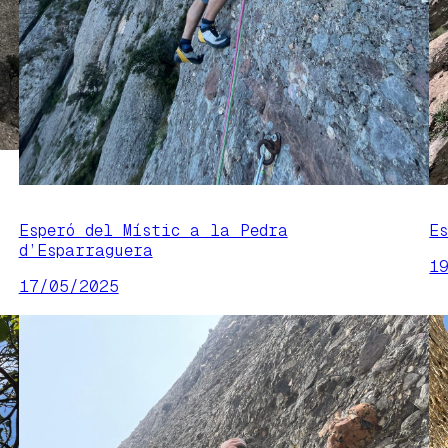
Esperó del Místic a la Pedra
E
d’Esparraguera
1
17/05/2025