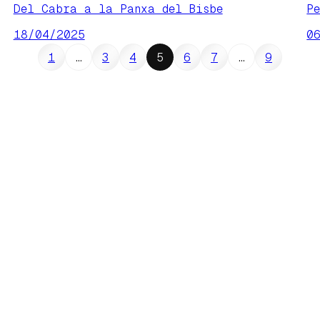
Del Cabra a la Panxa del Bisbe
P
18/04/2025
0
1
…
3
4
5
6
7
…
9