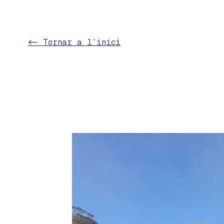
Vés
al
contingut
<- Tornar a l’inici