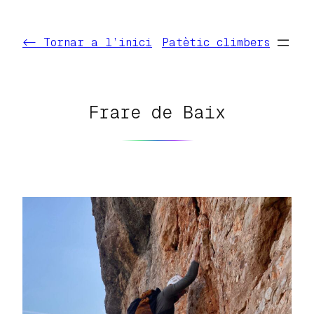
Vés
al
<- Tornar a l’inici
Patètic climbers
contingut
Frare de Baix